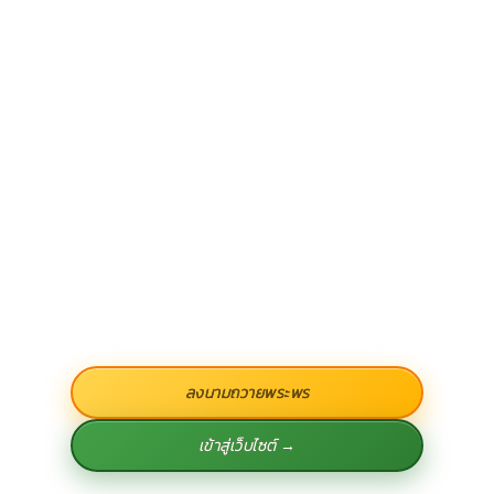
ลงนามถวายพระพร
เข้าสู่เว็บไซต์ →