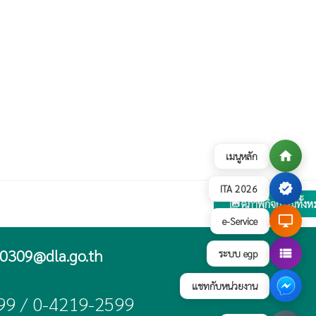
home
เมนูหลัก
verified
ITA 2026
ดูภาพกิจกรรมทั้ง
collections
desktop_windows
e-Service
view_list
0309@dla.go.th
ระบบ egp
แชทกับหน่วยงาน
99 / 0-4219-2599