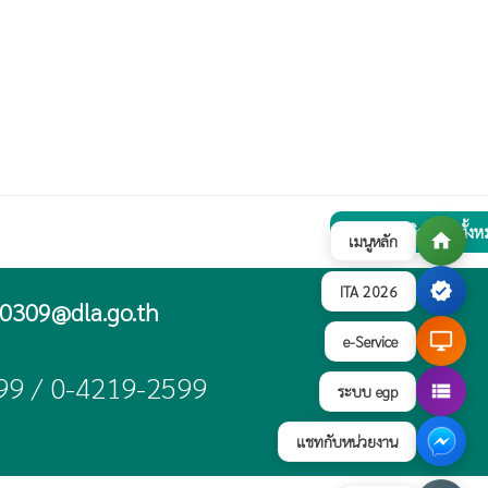
ดูภาพกิจกรรมทั้ง
collections
home
เมนูหลัก
verified
ITA 2026
0309@dla.go.th
desktop_windows
e-Service
99 / 0-4219-2599
view_list
ระบบ egp
แชทกับหน่วยงาน