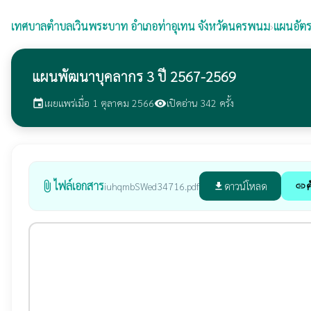
เทศบาลตำบลเวินพระบาท
อำเภอท่าอุเทน จังหวัดนครพนม
›
แผนอัตร
แผนพัฒนาบุคลากร 3 ปี 2567-2569
เผยแพร่เมื่อ 1 ตุลาคม 2566
เปิดอ่าน 342 ครั้ง
event
visibility
ไฟล์เอกสาร
attach_file
ดาวน์โหลด
ค
iuhqmbSWed34716.pdf
file_download
link