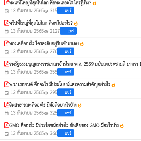
ทะเลที่ใหญ่ที่สุดในโลก คือทะเลอะไร ใครรู้บ้าง?
whatshot
13 กันยายน 2565
315
แชร์
event
visibility
ทวีปที่ใหญ่ที่สุดในโลก คือทวีปอะไร?
whatshot
13 กันยายน 2565
2127
แชร์
event
visibility
ทองเคคืออะไร ใครสงสัยอยู่รีบเข้ามาเลย
whatshot
13 กันยายน 2565
278
แชร์
event
visibility
ร่างรัฐธรรมนูญแห่งราชอาณาจักรไทย พ.ศ. 2559 ฉบับลงประชามติ มาตรา
13 กันยายน 2565
355
แชร์
event
visibility
พ.ร.บ.รถยนต์ คืออะไร มีประโยชน์และความสำคัญอย่างไร
whatshot
13 กันยายน 2565
295
แชร์
event
visibility
จิตสาธารณะคืออะไร มีข้อดีอย่างไรบ้าง
whatshot
13 กันยายน 2565
325
แชร์
event
visibility
GMO คืออะไร มีประโยชน์อย่างไร ข้อเสียของ GMO มีอะไรบ้าง
whatshot
13 กันยายน 2565
366
แชร์
event
visibility