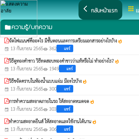
arrow_back_ios
apps
กลับหน้าแรก
เ
ความรู้/บทความ
folder
จัดไฟแนนซ์คืออะไร มีขั้นตอนและการเตรียมเอกสารอย่างไรบ้าง
whatshot
13 กันยายน 2565
362
แชร์
event
visibility
วิธีดูทองคําขาว วิธีทดสอบทองคำขาวว่าแท้หรือไม่ ทำอย่างไร?
whatshot
13 กันยายน 2565
1949
แชร์
event
visibility
วิธีขจัดคราบในห้องน้ำแบบแจ่ม มีอะไรบ้าง
whatshot
13 กันยายน 2565
300
แชร์
event
visibility
การทำความสะอาดภายในรถ ให้สะอาดหมดจด
whatshot
13 กันยายน 2565
303
แชร์
event
visibility
ทำความสะอาดยีนส์ ให้สะอาดและใช้งานได้นาน
whatshot
13 กันยายน 2565
306
แชร์
event
visibility