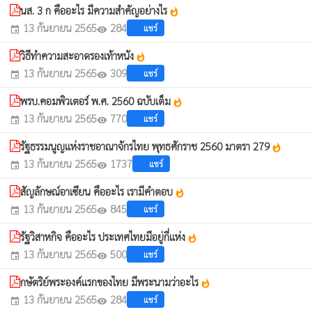
นส. 3 ก คืออะไร มีความสำคัญอย่างไร
whatshot
13 กันยายน 2565
284
แชร์
event
visibility
วิธีทำความสะอาดรองเท้าหนัง
whatshot
13 กันยายน 2565
309
แชร์
event
visibility
พรบ.คอมพิวเตอร์ พ.ศ. 2560 ฉบับเต็ม
whatshot
13 กันยายน 2565
770
แชร์
event
visibility
รัฐธรรมนูญแห่งราชอาณาจักรไทย พุทธศักราช 2560 มาตรา 279
whatshot
13 กันยายน 2565
1737
แชร์
event
visibility
สัญลักษณ์อาเซียน คืออะไร เรามีคำตอบ
whatshot
13 กันยายน 2565
845
แชร์
event
visibility
รัฐวิสาหกิจ คืออะไร ประเทศไทยมีอยู่กี่แห่ง
whatshot
13 กันยายน 2565
500
แชร์
event
visibility
กษัตริย์พระองค์แรกของไทย มีพระนามว่าอะไร
whatshot
13 กันยายน 2565
284
แชร์
event
visibility