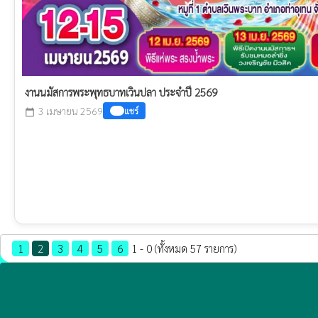
งานนมัสการพระพุทธบาทเวินปลา ประจำปี 2569
3 เมษายน 2569
แชร์
calendar_today
1
2
3
4
5
6
1 - 0 (ทั้งหมด 57 รายการ)