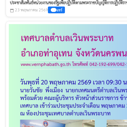
ประชาสัมพันธ์หน่วยงานของรัฐเพื่อปฏิบัติตามพระราชบัญญัติการปฏิบัติรา
23 พฤษภาคม 2569
แชร์
calendar_today