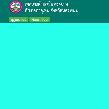
เทศบาลตำบลเวินพระบาท
อำเภอท่าอุเทน จังหวัดนครพนม
ผู้ดูแลระบบ
พัฒนาระบบ