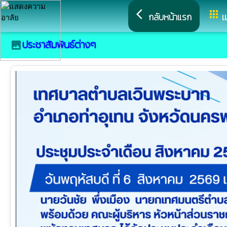
arrow_back_ios
apps
กลับหน้าแรก
เ
ประชาสัมพันธ์ต่างๆ
image