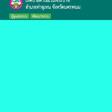
เทศบาลตำบลเวินพระบาท
อำเภอท่าอุเทน จังหวัดนครพนม
ผู้ดูแลระบบ
พัฒนาระบบ