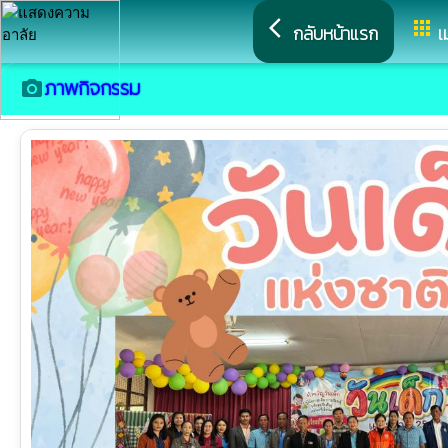
arrow_back_ios
apps
กลับหน้าแรก
เ
ภาพกิจกรรม
camera_alt