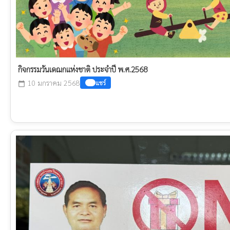
กิจกรรมวันเดฌกแห่งชาติ ประจำปี พ.ศ.2568
10 มกราคม 2568
แชร์
calendar_today