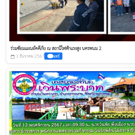
ร่วมซ้อมแผนอัคคีภัย ณ สถานีไฟฟ้าแรงสูง นครพนม 2
3 ธันวาคม 2567
แชร์
calendar_today