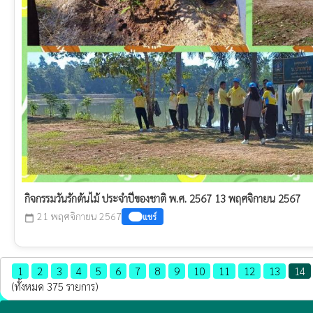
กิจกรรมวันรักต้นไม้ ประจำปีของชาติ พ.ศ. 2567 13 พฤศจิกายน 2567
21 พฤศจิกายน 2567
แชร์
calendar_today
1
2
3
4
5
6
7
8
9
10
11
12
13
14
(ทั้งหมด 375 รายการ)