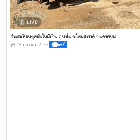
ร่วมระงับเหตุเพลิงไหม้บ้าน ต.นาใน อ.โพนสวรรค์ จ.นครพนม
18 มกราคม 2567
แชร์
calendar_today