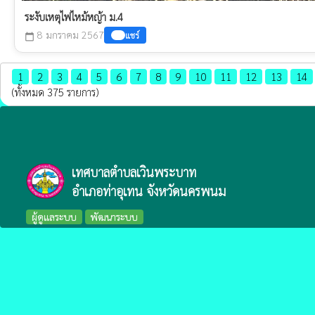
ระงับเหตุไฟไหม้หญ้า ม.4
8 มกราคม 2567
แชร์
calendar_today
1
2
3
4
5
6
7
8
9
10
11
12
13
14
(ทั้งหมด 375 รายการ)
เทศบาลตำบลเวินพระบาท
อำเภอท่าอุเทน จังหวัดนครพนม
ผู้ดูแลระบบ
พัฒนาระบบ