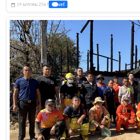
19 มกราคม 2567
แชร์
calendar_today