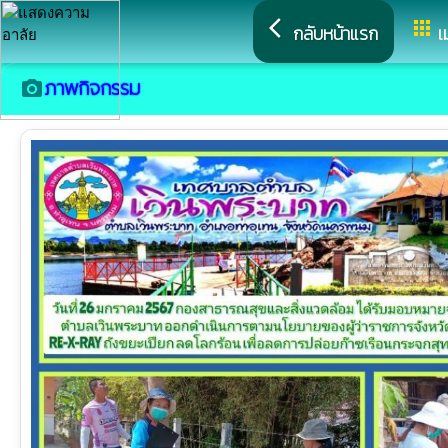
arrow_back_ios
apps
กลับหน้าแรก
เ
ภาพกิจกรรม
camera_alt