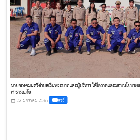
นายกเทศมนตรีตำบลเวินพระบาทและผู้บริหาร ให้โอวาทและมอบนโยบายแก่เ
สาธารณภัย
22 มกราคม 2567
แชร์
calendar_today