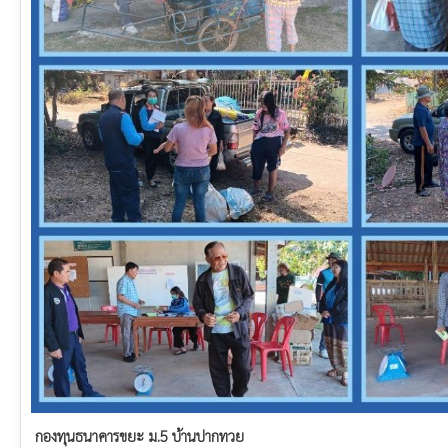
กองทุนธนาคารขยะ ม.5 บ้านปากทวย